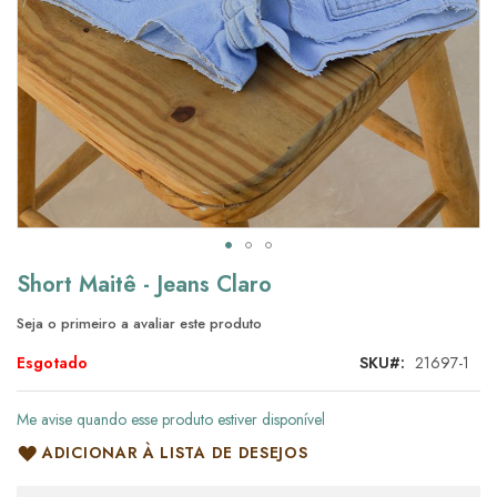
Saltar
Short Maitê - Jeans Claro
para
o
Seja o primeiro a avaliar este produto
início
da
Esgotado
SKU
21697-1
Galeria
de
Me avise quando esse produto estiver disponível
imagens
ADICIONAR À LISTA DE DESEJOS