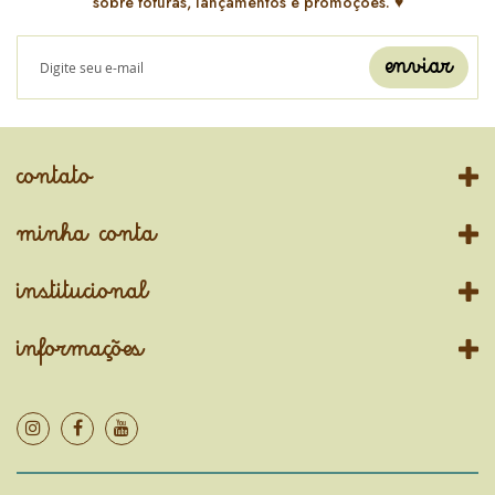
sobre fofuras, lançamentos e promoções. ♥️
enviar
contato
minha conta
institucional
informações