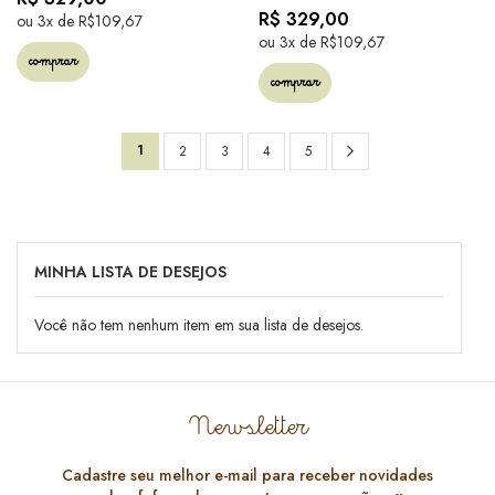
R$ 329,00
ou 3x de R$109,67
ou 3x de R$109,67
comprar
comprar
Página
Você
Página
Próximo
1
Página
Página
Página
Página
2
3
4
5
esta
lendo
a
MINHA LISTA DE DESEJOS
pagina
Você não tem nenhum item em sua lista de desejos.
Newsletter
Cadastre seu melhor e-mail para receber novidades