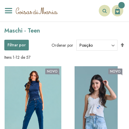
Pular
para
o
conteúdo
Pesquisa
Maschi - Teen
De
Filtrar por
Ordenar por
Di
De
Itens
1
-
12
de
57
NOVO
NOVO