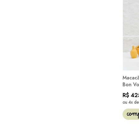
Macacã
Bon V
R$ 42
ou 4x d
com