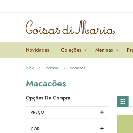
Pular
para
o
conteúdo
Novidades
Coleções
Meninas
Pr
Início
Meninas
Macacões
Macacões
Opções De Compra
V
Gra
c
PREÇO
COR