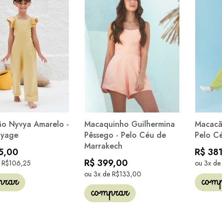
o Nyvya Amarelo -
Macaquinho Guilhermina
Macacão
oyage
Pêssego - Pelo Céu de
Pelo C
Marrakech
5,00
R$ 38
R$ 399,00
e R$106,25
ou 3x de
ou 3x de R$133,00
prar
com
comprar