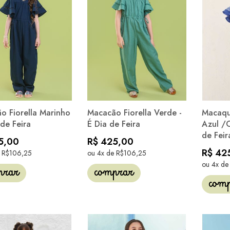
o Fiorella Marinho
Macacão Fiorella Verde -
Macaqu
 de Feira
É Dia de Feira
Azul /O
de Feir
5,00
R$ 425,00
R$ 42
e R$106,25
ou 4x de R$106,25
ou 4x de
prar
comprar
com