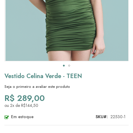
Saltar
Vestido Celina Verde - TEEN
para
o
Seja o primeiro a avaliar este produto
início
R$ 289,00
da
Galeria
ou 2x de R$144,50
de
imagens
Em estoque
SKU
22530-1