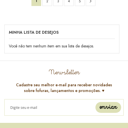
Você
Página
Próximo
1
Página
Página
Página
Página
2
3
4
5
esta
lendo
a
MINHA LISTA DE DESEJOS
pagina
Você não tem nenhum item em sua lista de desejos.
Newsletter
Cadastre seu melhor e-mail para receber novidades
sobre fofuras, lançamentos e promoções. ♥️
enviar