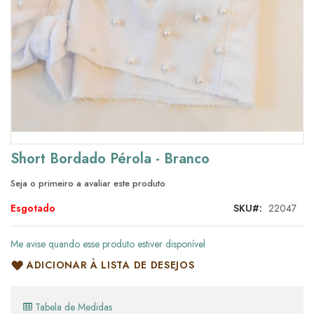
Saltar
Short Bordado Pérola - Branco
para
o
Seja o primeiro a avaliar este produto
início
da
Esgotado
SKU
22047
Galeria
de
Me avise quando esse produto estiver disponível
imagens
ADICIONAR À LISTA DE DESEJOS
Tabela de Medidas