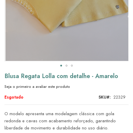
Saltar
Blusa Regata Lolla com detalhe - Amarelo
para
o
Seja o primeiro a avaliar este produto
início
da
Esgotado
SKU
22329
Galeria
de
O modelo apresenta uma modelagem clássica com gola
imagens
redonda e cavas com acabamento reforçado, garantindo
liberdade de movimento e durabilidade no uso diário.