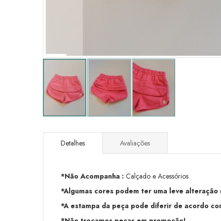
Saltar
para
o
Detalhes
Avaliações
início
da
Galeria
*Não Acompanha :
Calçado e Acessórios
de
imagens
*Algumas cores podem ter uma leve alteração na
*A estampa da peça pode diferir de acordo com
*Não trocamos peças em promoção!