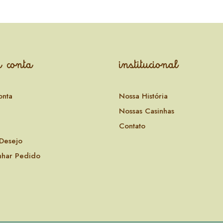
 conta
institucional
onta
Nossa História
Nossas Casinhas
Contato
 Desejo
har Pedido