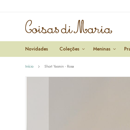
Pular
para
o
conteúdo
Novidades
Coleções
Meninas
Pr
Início
Short Yasmin - Rosa
Pular
para
o
final
da
Galeria
de
imagens