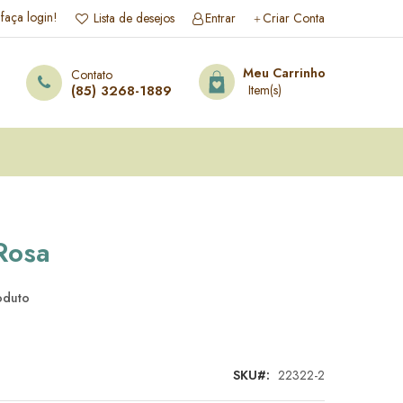
 faça login!
Lista de desejos
Entrar
Criar Conta
esquisa
Meu Carrinho
Contato
(85) 3268-1889
Rosa
roduto
SKU
22322-2