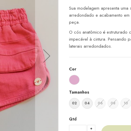
Sua modelagem apresenta uma s
arredondado e acabamento em v
peça.
O cós anatômico é estruturado c
impecável à cintura. Pensando p
laterais arredondados.
Cor
Tamanhos
02
04
06
08
10
Qtd