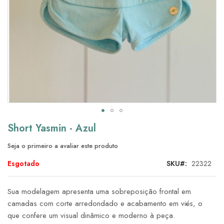
Saltar
Short Yasmin - Azul
para
o
Seja o primeiro a avaliar este produto
início
da
Esgotado
SKU
22322
Galeria
de
Sua modelagem apresenta uma sobreposição frontal em
imagens
camadas com corte arredondado e acabamento em viés, o
que confere um visual dinâmico e moderno à peça.