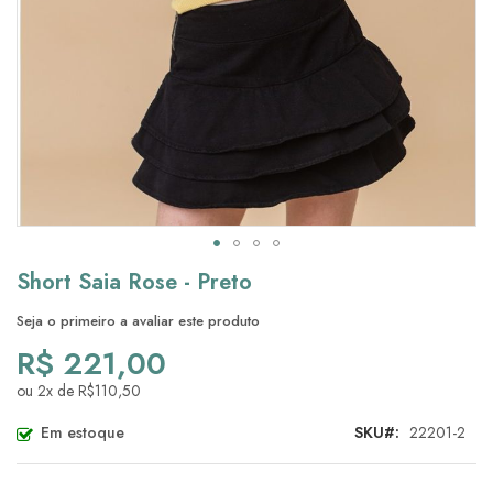
Saltar
Short Saia Rose - Preto
para
o
Seja o primeiro a avaliar este produto
início
R$ 221,00
da
Galeria
ou 2x de R$110,50
de
imagens
Em estoque
SKU
22201-2