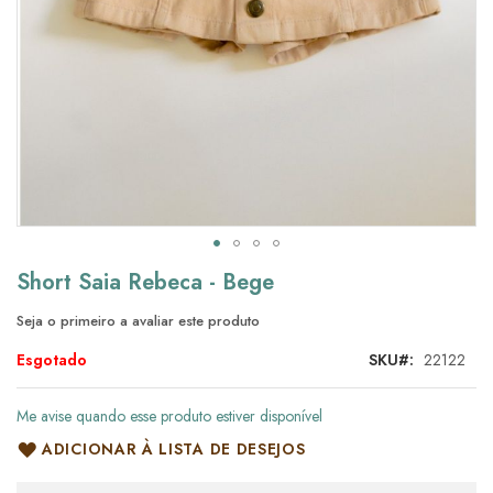
Saltar
Short Saia Rebeca - Bege
para
o
Seja o primeiro a avaliar este produto
início
da
Esgotado
SKU
22122
Galeria
de
Me avise quando esse produto estiver disponível
imagens
ADICIONAR À LISTA DE DESEJOS