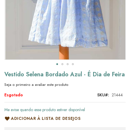
Saltar
Vestido Selena Bordado Azul - É Dia de Feira
para
o
Seja o primeiro a avaliar este produto
início
da
Esgotado
SKU
21444
Galeria
de
Me avise quando esse produto estiver disponível
imagens
ADICIONAR À LISTA DE DESEJOS