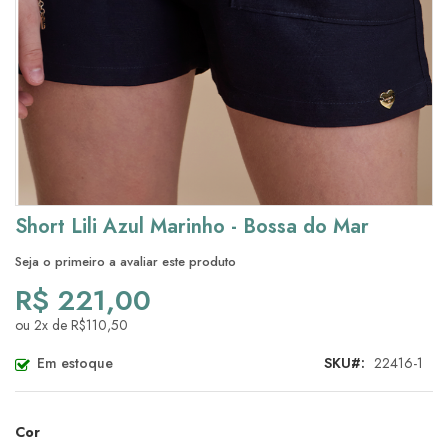
Saltar
Short Lili Azul Marinho - Bossa do Mar
para
o
Seja o primeiro a avaliar este produto
início
R$ 221,00
da
Galeria
ou 2x de R$110,50
de
imagens
Em estoque
SKU
22416-1
Cor