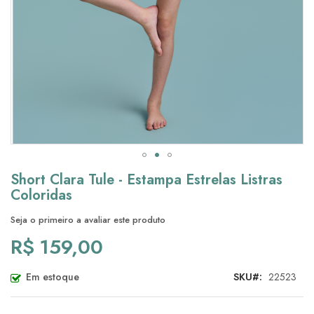
Saltar
Short Clara Tule - Estampa Estrelas Listras
para
Coloridas
o
início
Seja o primeiro a avaliar este produto
da
R$ 159,00
Galeria
de
imagens
Em estoque
SKU
22523