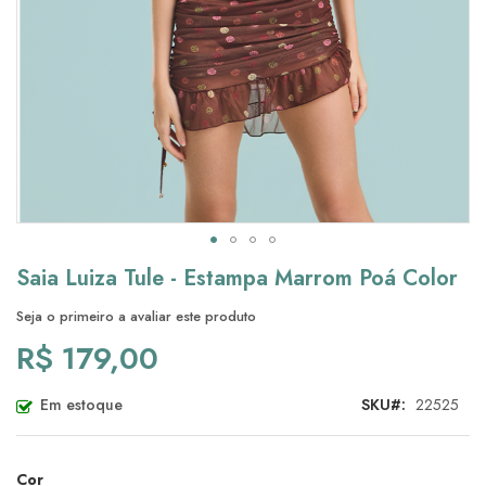
Saltar
Saia Luiza Tule - Estampa Marrom Poá Color
para
o
Seja o primeiro a avaliar este produto
início
R$ 179,00
da
Galeria
de
Em estoque
SKU
22525
imagens
Cor