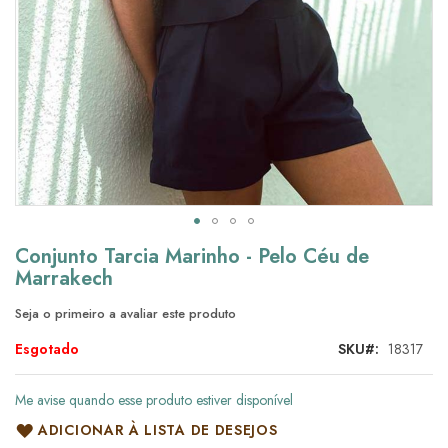
Saltar
Conjunto Tarcia Marinho - Pelo Céu de
para
Marrakech
o
início
Seja o primeiro a avaliar este produto
da
Galeria
Esgotado
SKU
18317
de
imagens
Me avise quando esse produto estiver disponível
ADICIONAR À LISTA DE DESEJOS