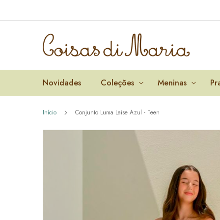
Pular
para
o
conteúdo
Novidades
Coleções
Meninas
Pr
Início
Conjunto Luma Laise Azul - Teen
Pular
para
o
final
da
Galeria
de
imagens