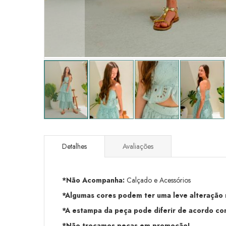
Saltar
para
o
Detalhes
Avaliações
início
da
Galeria
*Não Acompanha:
Calçado e Acessórios
de
imagens
*Algumas cores podem ter uma leve alteração na
*A estampa da peça pode diferir de acordo com
*Não trocamos peças em promoção!