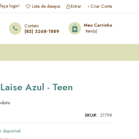
 faça login!
Lista de desejos
Entrar
Criar Conta
esquisa
Meu Carrinho
Contato
(85) 3268-1889
Laise Azul - Teen
roduto
SKU
21798
r disponível