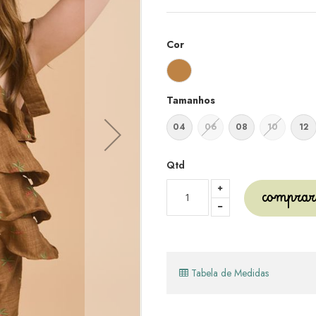
Cor
Tamanhos
04
06
08
10
12
Qtd
comprar
Tabela de Medidas