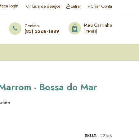
 faça login!
Lista de desejos
Entrar
Criar Conta
esquisa
Meu Carrinho
Contato
(85) 3268-1889
 Marrom - Bossa do Mar
roduto
SKU
22153