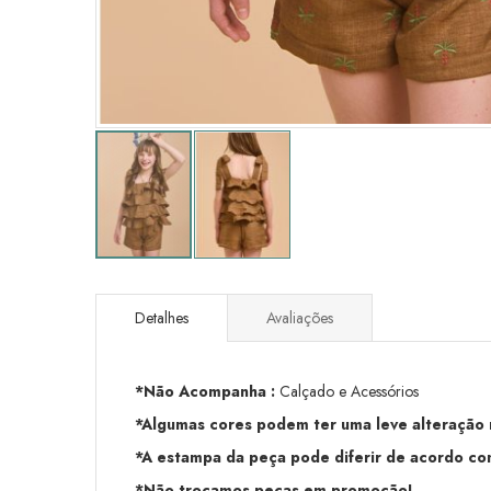
Saltar
para
o
Detalhes
Avaliações
início
da
Galeria
*Não Acompanha :
Calçado e Acessórios
de
imagens
*Algumas cores podem ter uma leve alteração na
*A estampa da peça pode diferir de acordo com
*Não trocamos peças em promoção!