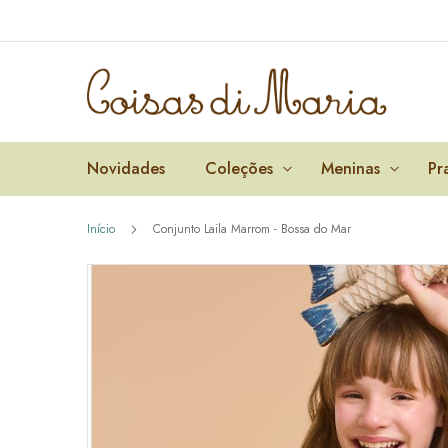
Pular
para
o
conteúdo
Novidades
Coleções
Meninas
Pr
Início
Conjunto Laila Marrom - Bossa do Mar
Pular
para
o
final
da
Galeria
de
imagens