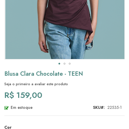
Saltar
Blusa Clara Chocolate - TEEN
para
o
Seja o primeiro a avaliar este produto
início
R$ 159,00
da
Galeria
de
Em estoque
SKU
22535-1
imagens
Cor