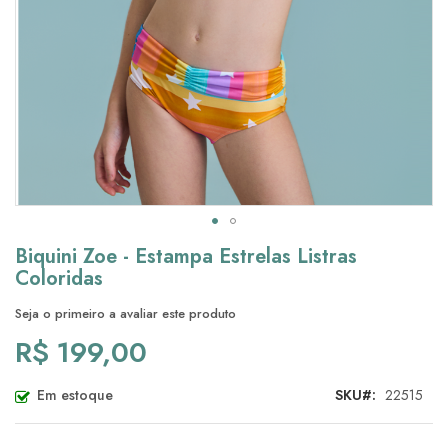
Saltar
Biquini Zoe - Estampa Estrelas Listras
para
Coloridas
o
início
Seja o primeiro a avaliar este produto
da
R$ 199,00
Galeria
de
imagens
Em estoque
SKU
22515