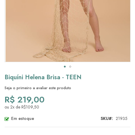
Saltar
Biquíni Helena Brisa - TEEN
para
o
Seja o primeiro a avaliar este produto
início
R$ 219,00
da
Galeria
ou 2x de R$109,50
de
imagens
Em estoque
SKU
21935