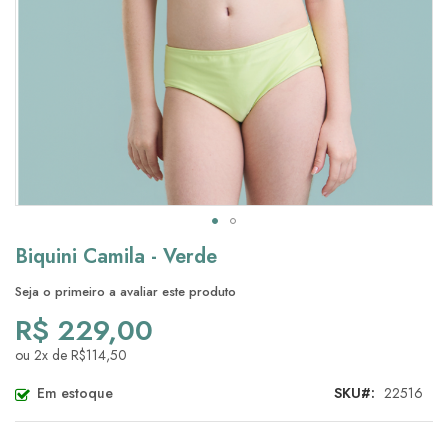
Saltar
Biquini Camila - Verde
para
o
Seja o primeiro a avaliar este produto
início
R$ 229,00
da
Galeria
ou 2x de R$114,50
de
imagens
Em estoque
SKU
22516