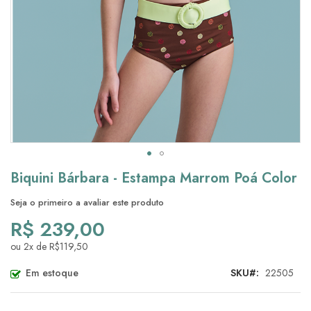
Saltar
Biquini Bárbara - Estampa Marrom Poá Color
para
o
Seja o primeiro a avaliar este produto
início
R$ 239,00
da
Galeria
ou 2x de R$119,50
de
imagens
Em estoque
SKU
22505