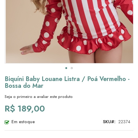
Saltar
Biquíni Baby Louane Listra / Poá Vermelho -
para
Bossa do Mar
o
início
Seja o primeiro a avaliar este produto
da
R$ 189,00
Galeria
de
imagens
Em estoque
SKU
22374